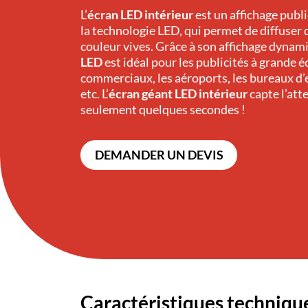
L’
écran LED intérieur
est un affichage publ
la technologie LED, qui permet de diffuser
couleur vives. Grâce à son affichage dynami
LED
est idéal pour les publicités à grande é
commerciaux, les aéroports, les bureaux d’e
etc. L’
écran géant LED intérieur
capte l’att
seulement quelques secondes !
DEMANDER UN DEVIS
Caractéristiques techniqu