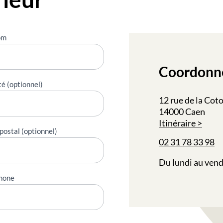
om
Coordonn
té (optionnel)
12 rue de la Cot
14000 Caen
Itinéraire
postal (optionnel)
02 31 78 33 98
Du lundi au vend
hone