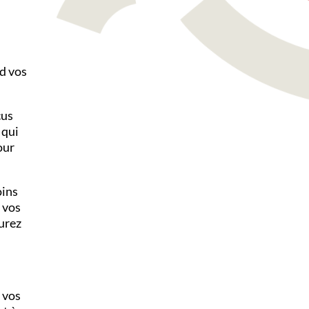
nd vos
çus
 qui
our
oins
, vos
urez
 vos