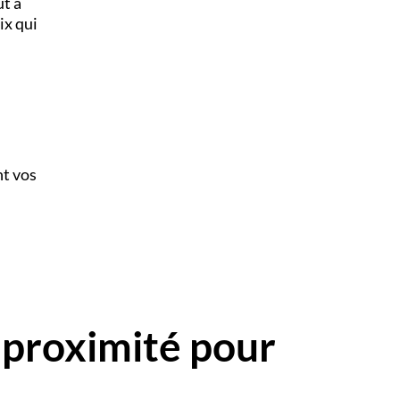
ut à
ix qui
nt vos
 proximité pour