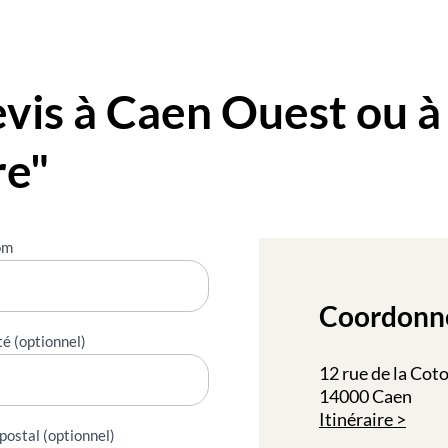
is à Caen Ouest ou à
re"
om
Coordonn
té (optionnel)
12 rue de la Cot
14000 Caen
Itinéraire
postal (optionnel)