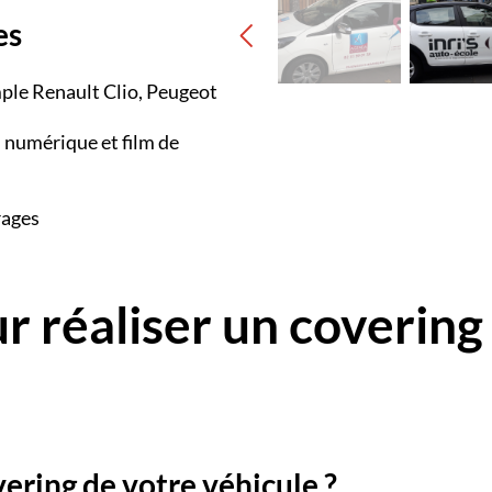
es
mple Renault Clio, Peugeot
n numérique et film de
rages
r réaliser un covering
ering de votre véhicule ?