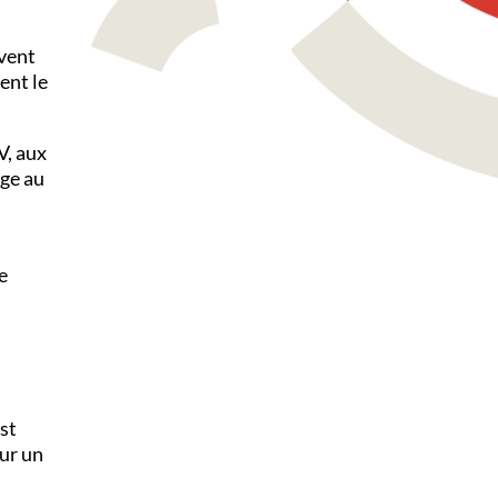
uvent
ent le
V, aux
age au
e
est
our un