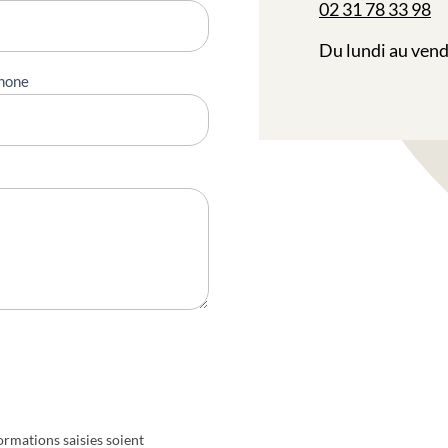
02 31 78 33 98
Du lundi au vend
hone
ormations saisies soient