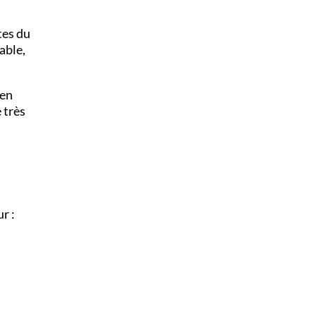
tes du
able,
en
 très
r :