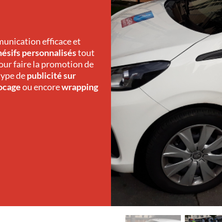
munication efficace et
hésifs personnalisés
tout
our faire la promotion de
 type de
publicité sur
locage
ou encore
wrapping