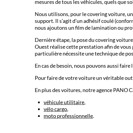
mesures de tous les véhicules, quels que s
Nous utilisons, pour le
covering voiture
, u
support. Il s’agit d’un
adhésif coulé
(conform
nous ajoutons un
film de lamination
ou prot
Dernière étape, la pose du covering voitu
Ouest
réalise cette prestation afin de vous
particulière nécessite une technique de pos
En cas de besoin, nous pouvons aussi faire 
Pour faire de votre voiture un véritable out
En plus des voitures, notre agence PANO
C
véhicule utilitaire
,
vélo cargo
,
moto professionnelle
.