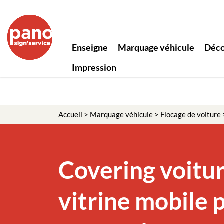
Panneau de gestion des cookies
Enseigne
Marquage véhicule
Déco
Impression
Accueil
>
Marquage véhicule
>
Flocage de voiture
Covering voitur
vitrine mobile 