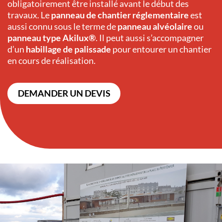
obligatoirement être installé avant le début des
travaux. Le
panneau de chantier réglementaire
est
aussi connu sous le terme de
panneau alvéolaire
ou
panneau type Akilux®
. Il peut aussi s’accompagner
d’un
habillage de palissade
pour entourer un chantier
en cours de réalisation.
DEMANDER UN DEVIS