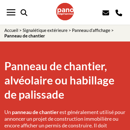
Panneau de gestion des cookies
Menu
Accueil
>
Signalétique extérieure
>
Panneau d’affichage
>
Panneau de chantier
Panneau de chantier,
alvéolaire ou habillage
de palissade
Un
panneau de chantier
est généralement utilisé pour
annoncer un projet de construction immobilière ou
encore afficher un permis de construire. Il doit