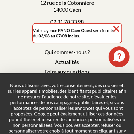
12 rue de la Cotonnière
14000 Caen
02 31 78 33 98
Votre agence
PANO Caen Ouest
sera fermée
du
03/08 au 07/08 inclus.
Qui sommes-nous ?
Actualités
Foire aux questions
Mentions légales
Nous utilisons, avec votre consentement, des cookies et,
sur les appareils mobiles, des identifiants publicitaires afin
Plan du site
de mesurer l'audience de notre site, d'évaluer les
Politique de confidentialité
performances de nos campagnes publicitaires et, si vous
l'acceptez, de personnaliser les annonces qui vous sont
Conditions générales de vente
proposées. Google peut également utiliser ces données
pour diffuser et mesurer des annonces personnalisées ou
Gestion des cookies
non personnalisées. Vous pouvez accepter, refuser ou
personnaliser votre choix à tout moment en cliquant sur «