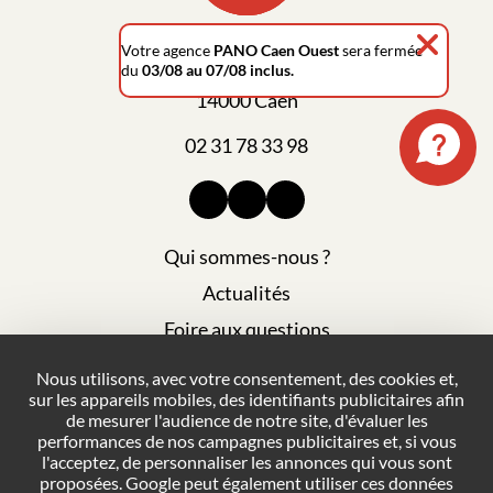
Votre agence
PANO Caen Ouest
sera fermée
du
03/08 au 07/08 inclus.
12 rue de la Cotonnière
14000 Caen
02 31 78 33 98
Qui sommes-nous ?
Actualités
Foire aux questions
Mentions légales
Nous utilisons, avec votre consentement, des cookies et,
sur les appareils mobiles, des identifiants publicitaires afin
Plan du site
de mesurer l'audience de notre site, d'évaluer les
Politique de confidentialité
performances de nos campagnes publicitaires et, si vous
l'acceptez, de personnaliser les annonces qui vous sont
Conditions générales de vente
proposées. Google peut également utiliser ces données