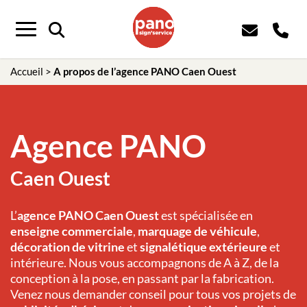
Panneau de gestion des cookies
Menu
Accueil
>
A propos de l’agence PANO Caen Ouest
Agence PANO
Caen Ouest
L’
agence PANO Caen Ouest
est spécialisée en
enseigne commerciale
,
marquage de véhicule
,
décoration de vitrine
et
signalétique extérieure
et
intérieure. Nous vous accompagnons de A à Z, de la
conception à la pose, en passant par la fabrication.
Venez nous demander conseil pour tous vos projets de