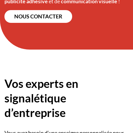
publicité adhésive
et de
communication visuelle
!
NOUS CONTACTER
Vos experts en
signalétique
d’entreprise
Vous avez besoin d’une
enseigne personnalisée
pour