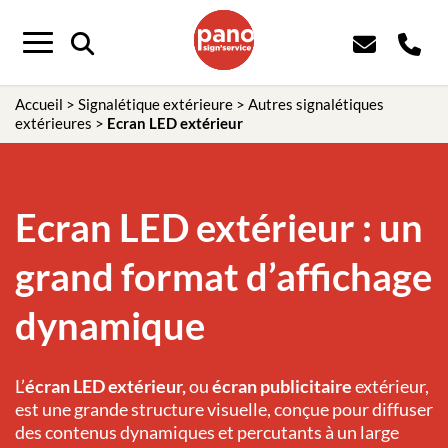
Panneau de gestion des cookies
Menu
Accueil
>
Signalétique extérieure
>
Autres signalétiques
extérieures
>
Ecran LED extérieur
Ecran LED extérieur : un
grand format d’affichage
dynamique
L’
écran LED extérieur,
ou
écran publicitaire
extérieur,
est une grande structure visuelle, conçue pour diffuser
des contenus dynamiques et percutants à un large